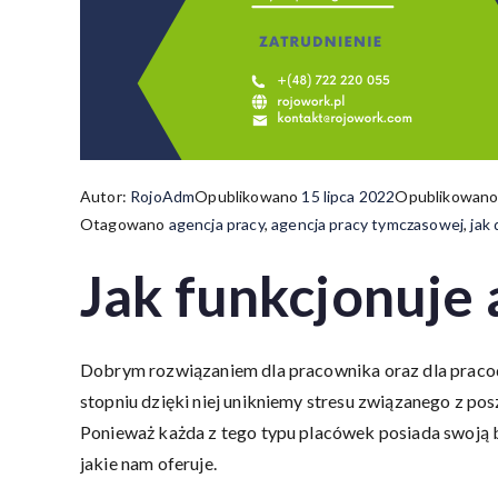
Autor:
RojoAdm
Opublikowano
15 lipca 2022
Opublikowan
Otagowano
agencja pracy
,
agencja pracy tymczasowej
,
jak
Jak funkcjonuje
Dobrym rozwiązaniem dla pracownika oraz dla pracoda
stopniu dzięki niej unikniemy stresu związanego z po
Ponieważ każda z tego typu placówek posiada swoją b
jakie nam oferuje.