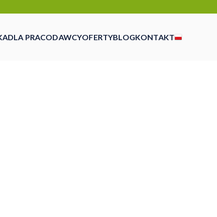
KA
DLA PRACODAWCY
OFERTY
BLOG
KONTAKT
czasowej, outsourcingu i rekrutacji