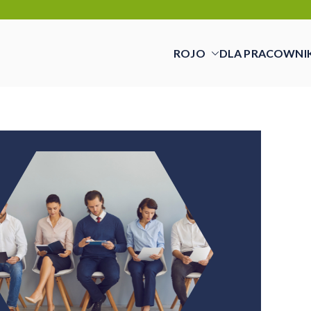
ROJO
DLA PRACOWNI
cy świadczymy usługi w zakresie pracy tym
cą a pracownikiem