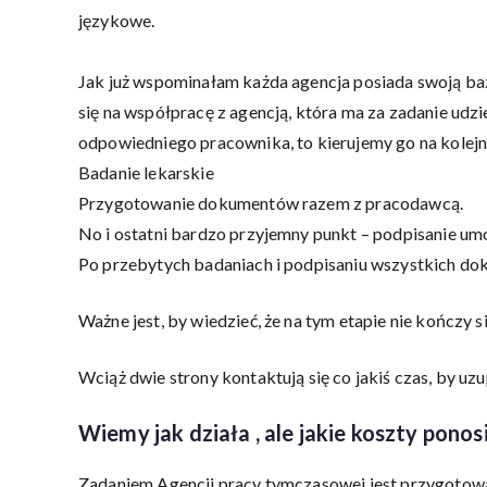
językowe.
Jak już wspominałam każda agencja posiada swoją baz
się na współpracę z agencją, która ma za zadanie udzie
odpowiedniego pracownika, to kierujemy go na kolejn
Badanie lekarskie
Przygotowanie dokumentów razem z pracodawcą.
No i ostatni bardzo przyjemny punkt – podpisanie um
Po przebytych badaniach i podpisaniu wszystkich d
Ważne jest, by wiedzieć, że na tym etapie nie kończy s
Wciąż dwie strony kontaktują się co jakiś czas, by uz
Wiemy jak działa , ale jakie koszty ponos
Zadaniem Agencji pracy tymczasowej jest przygotowa