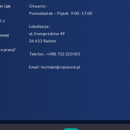
e i jak
Otwarte :
Poniedziałek – Piątek 9:00 -17:00
ć z
Lokalizacja :
ul. Energetyków 49
sowej
26-613 Radom
 o pracę?
Telefon : +(48) 722 220 055
Email : kontakt@rojowork.pl