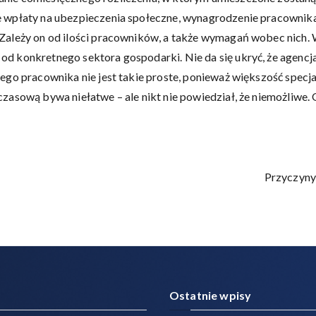
e wpłaty na ubezpieczenia społeczne, wynagrodzenie pracownika
Zależy on od ilości pracowników, a także wymagań wobec nich. W
d konkretnego sektora gospodarki. Nie da się ukryć, że agencja
go pracownika nie jest takie proste, ponieważ większość specjal
asową bywa niełatwe – ale nikt nie powiedział, że niemożliwe. O
Przyczyny
Ostatnie wpisy