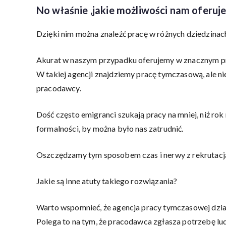
No właśnie ,jakie możliwości nam oferuj
Dzięki nim można znaleźć pracę w różnych dziedzinach
Akurat w naszym przypadku oferujemy w znacznym pr
W takiej agencji znajdziemy pracę tymczasową, ale nie
pracodawcy.
Dość często emigranci szukają pracy na mniej, niż rok
formalności, by można było nas zatrudnić.
Oszczędzamy tym sposobem czas i nerwy z rekrutacj
Jakie są inne atuty takiego rozwiązania?
Warto wspomnieć, że agencja pracy tymczasowej dział
Polega to na tym, że pracodawca zgłasza potrzebę lu