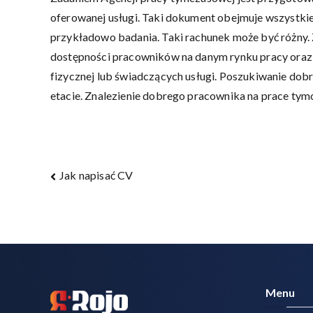
oferowanej usługi. Taki dokument obejmuje wszystki
przykładowo badania. Taki rachunek może być różny. 
dostępności pracowników na danym rynku pracy oraz o
fizycznej lub świadczących usługi. Poszukiwanie dobre
etacie. Znalezienie dobrego pracownika na prace tymcz
Nawigacja
Jak napisać CV
wpisu
Menu