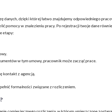
ę danych, dzięki której łatwo znajdujemy odpowiedniego praco
lić pomocy w znalezieniu pracy. Po rejestracji twoje dane również
e etapy:
owy.
okumentów w tym umowy, pracownik może zacząć prace.
ię kontakt z agencją.
upełnić formalności związane z rozliczeniem.
i?
nie comiesięcznego rozliczenia, w którym umieszczone zostaną 