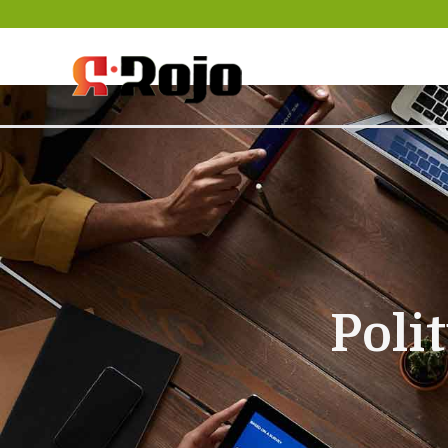
Rojo- agencja pra
między pracodaw
Poli