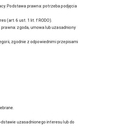
acy. Podstawa prawna: potrzeba podjęcia
(art. 6 ust. 1 lit. f RODO).
awa prawna: zgoda, umowa lub uzasadniony
gorii, zgodnie z odpowiednimi przepisami
zebrane.
dstawie uzasadnionego interesu lub do