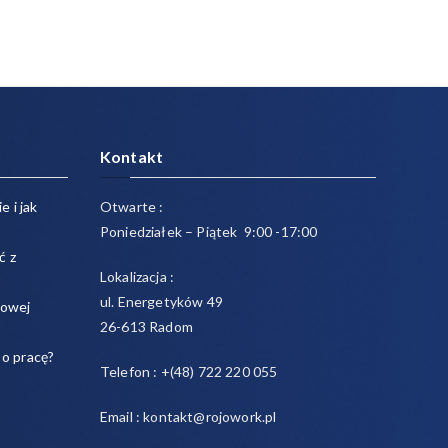
Kontakt
e i jak
Otwarte :
Poniedziałek – Piątek 9:00 -17:00
ć z
Lokalizacja :
ul. Energetyków 49
sowej
26-613 Radom
 o pracę?
Telefon : +(48) 722 220 055
Email : kontakt@rojowork.pl