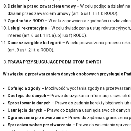
Działania przed zawarciem umowy –
W celu podjęcia działań 
działań przed zawarciem umowy (art. 6 ust. 1 lit. b RODO).
Zgodność z RODO –
W celu zapewnienia zgodności i rozliczalno
Usługi rekrutacyjne –
W celu świadczenia usług rekrutacyjnych,
interes (art. 6 ust. 1 lit. a), b) lub f) RODO).
Dane szczególne kategorii –
W celu prowadzenia procesu rekru
(art. 9 ust. 2 lit. a RODO).
PRAWA PRZYSŁUGUJĄCE PODMIOTOM DANYCH
W związku z przetwarzaniem danych osobowych przysługuje Pań
Cofnięcia zgody –
Możliwość wycofania zgody na przetwarzani
Dostępu do danych –
Prawo do uzyskania informacji o swoich 
Sprostowania danych –
Prawo do żądania korekty błędnych lub
Usunięcia danych – P
rawo do żądania usunięcia swoich danych o
Ograniczenia przetwarzania –
Prawo do żądania ograniczenia 
Sprzeciwu wobec przetwarzania –
Prawo do wniesienia sprzec