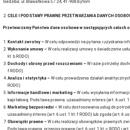
Siedziba: ul. Bławatkowa 5 / 24, 41-908 Bytom
CELE I PODSTAWY PRAWNE PRZETWARZANIA DANYCH OSOB
Przetwarzamy Państwa dane osobowe w następujących celach o
Kontakt zwrotny –
W celu odpowiedzi na pytania i uzyskania inf
Wykonanie umowy –
W celu realizacji umowy o świadczenie us
lit. b RODO).
Dochody i obrony przed roszczeniami –
W razie potrzeby dochod
f RODO).
Analiza i statystyka –
W celu prowadzenia działań analitycznych
RODO).
Informacje handlowe i marketing –
W celu wysyłania informacj
kapitałową. Podstawa prawna: uzasadniony interes (art. 6 ust. 1 l
Marketing bezpośredni –
W celu dostosowania usług do potrzeb
uzasadniony interes (art. 6 ust. 1 lit. f RODO) lub zgoda (art. 6 ust
Obowiązki prawne –
W celu realizacji obowiązków prawnych zw
Podstawa prawna: przepisy prawne (art. 6 ust. 1 lit. c RODO i art. 9