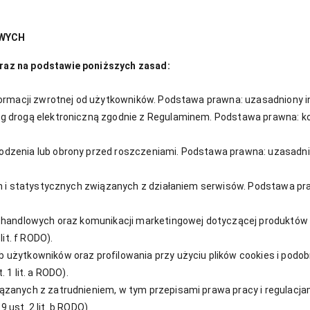
OWYCH
raz na podstawie poniższych zasad:
ormacji zwrotnej od użytkowników. Podstawa prawna: uzasadniony inter
ług drogą elektroniczną zgodnie z Regulaminem. Podstawa prawna: k
zenia lub obrony przed roszczeniami. Podstawa prawna: uzasadniony inte
 i statystycznych związanych z działaniem serwisów. Podstawa prawna
i handlowych oraz komunikacji marketingowej dotyczącej produktów
it. f RODO).
 użytkowników oraz profilowania przy użyciu plików cookies i podo
. 1 lit. a RODO).
iązanych z zatrudnieniem, w tym przepisami prawa pracy i regulacj
 ust. 2 lit. b RODO).