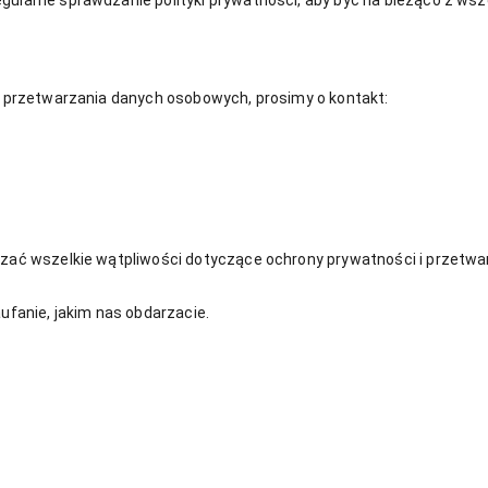
gularne sprawdzanie polityki prywatności, aby być na bieżąco z wsz
ub przetwarzania danych osobowych, prosimy o kontakt:
iązać wszelkie wątpliwości dotyczące ochrony prywatności i przetw
ufanie, jakim nas obdarzacie.