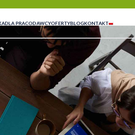
KA
DLA PRACODAWCY
OFERTY
BLOG
KONTAKT
czasowej, outsourcingu i rekrutacji