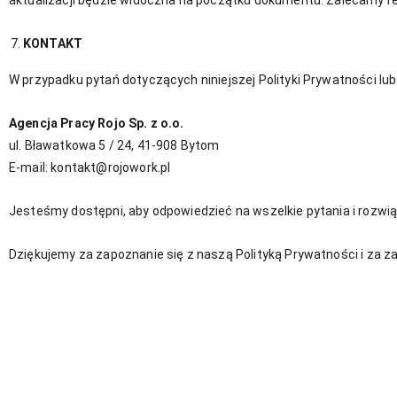
aktualizacji będzie widoczna na początku dokumentu. Zalecamy re
KONTAKT
W przypadku pytań dotyczących niniejszej Polityki Prywatności l
Agencja Pracy Rojo Sp. z o.o.
ul. Bławatkowa 5 / 24, 41-908 Bytom
E-mail: kontakt@rojowork.pl
Jesteśmy dostępni, aby odpowiedzieć na wszelkie pytania i rozw
Dziękujemy za zapoznanie się z naszą Polityką Prywatności i za za