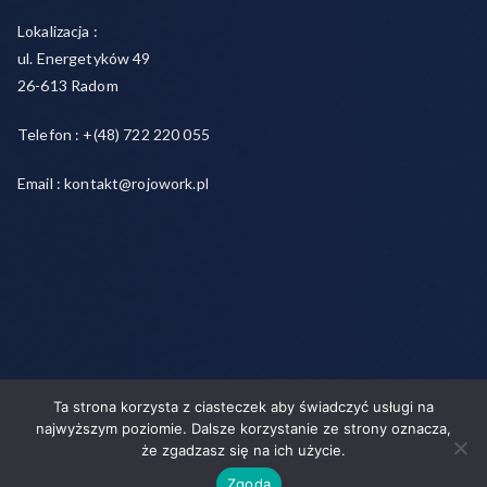
Lokalizacja :
ul. Energetyków 49
26-613 Radom
Telefon : +(48) 722 220 055
Email : kontakt@rojowork.pl
Ta strona korzysta z ciasteczek aby świadczyć usługi na
Copyright © 2026
Rojo- agencja pracy świadczymy usługi w
najwyższym poziomie. Dalsze korzystanie ze strony oznacza,
zakresie pracy tymczasowej, outsourcingu i rekrutacji między
że zgadzasz się na ich użycie.
pracodawcą a pracownikiem
. Powered by
Zakra
and
WordPress
.
Zgoda