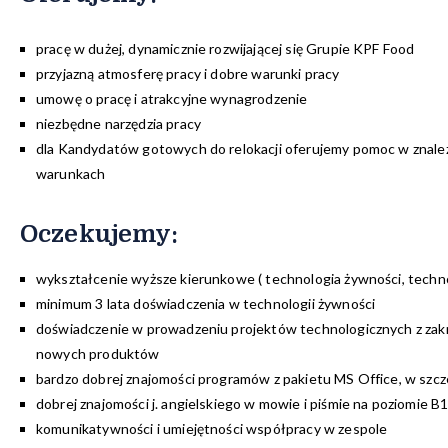
pracę w dużej, dynamicznie rozwijającej się Grupie KPF Food
przyjazną atmosferę pracy i dobre warunki pracy
umowę o pracę i atrakcyjne wynagrodzenie
niezbędne narzędzia pracy
dla Kandydatów gotowych do relokacji oferujemy pomoc w znalez
warunkach
Oczekujemy:
wykształcenie wyższe kierunkowe ( technologia żywności, techn
minimum 3 lata doświadczenia w technologii żywności
doświadczenie w prowadzeniu projektów technologicznych z zak
nowych produktów
bardzo dobrej znajomości programów z pakietu MS Office, w szc
dobrej znajomości j. angielskiego w mowie i piśmie na poziomie B
komunikatywności i umiejętności współpracy w zespole