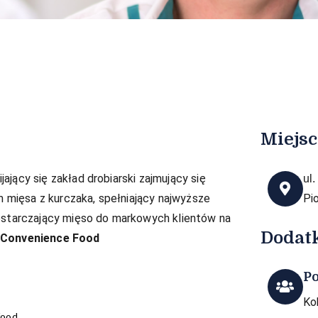
Miejsc
ający się zakład drobiarski zajmujący się
ul
mięsa z kurczaka, spełniający najwyższe
Pi
dostarczający mięso do markowych klientów na
Dodat
 Convenience Food
P
Ko
food