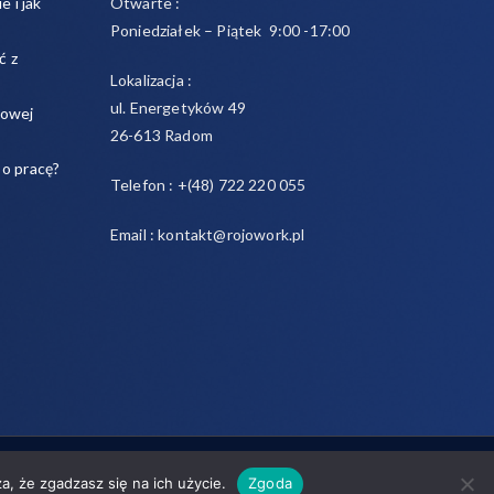
e i jak
Otwarte :
Poniedziałek – Piątek 9:00 -17:00
ć z
Lokalizacja :
ul. Energetyków 49
sowej
26-613 Radom
 o pracę?
Telefon : +(48) 722 220 055
Email : kontakt@rojowork.pl
odawcą a pracownikiem
. Powered by
Zakra
and
WordPress
.
a, że zgadzasz się na ich użycie.
Zgoda