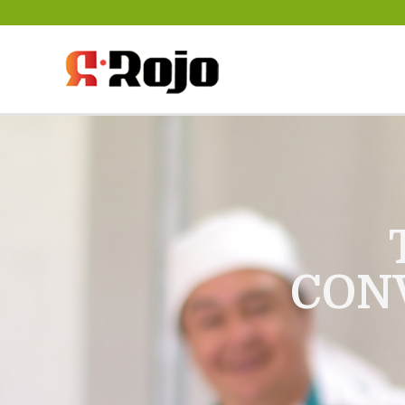
Rojo- agencja pra
między pracodaw
CON