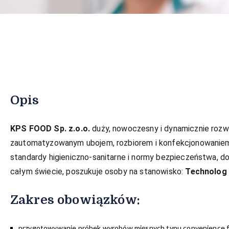
Opis
KPS FOOD Sp. z.o.o.
duży, nowoczesny i dynamicznie rozwij
zautomatyzowanym ubojem, rozbiorem i konfekcjonowaniem 
standardy higieniczno-sanitarne i normy bezpieczeństwa, 
całym świecie, poszukuje osoby na stanowisko:
Technolog
Zakres obowiązków:
przygotowywanie próbek wyrobów mięsnych typu convenience 