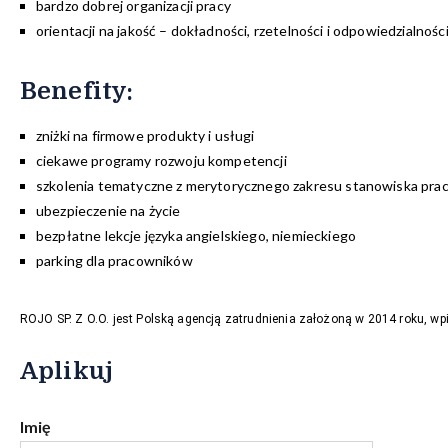
bardzo dobrej organizacji pracy
orientacji na jakość – dokładności, rzetelności i odpowiedzialnośc
Benefity
:
zniżki na firmowe produkty i usługi
ciekawe programy rozwoju kompetencji
szkolenia tematyczne z merytorycznego zakresu stanowiska pra
ubezpieczenie na życie
bezpłatne lekcje języka angielskiego, niemieckiego
parking dla pracowników
ROJO SP. Z O.O. jest Polską agencją zatrudnienia założoną w 2014 roku, w
Aplikuj
Imię