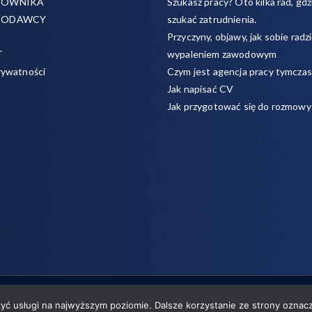
COWNIKA
Szukasz pracy? Oto kilka rad, gdzi
CODAWCY
szukać zatrudnienia.
Przyczyny, objawy, jak sobie radzi
T
wypaleniem zawodowym
rywatności
Czym jest agencja pracy tymcza
Jak napisać CV
Jak przygotować się do rozmowy
 w zakresie pracy tymczasowej, outsourcingu i rekrutacji między prac
zyć usługi na najwyższym poziomie. Dalsze korzystanie ze strony oznacz