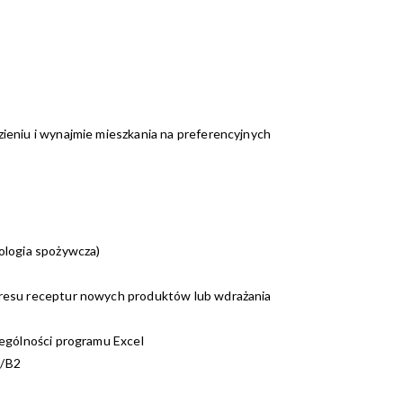
ieniu i wynajmie mieszkania na preferencyjnych
ologia spożywcza)
resu receptur nowych produktów lub wdrażania
zególności programu Excel
1/B2