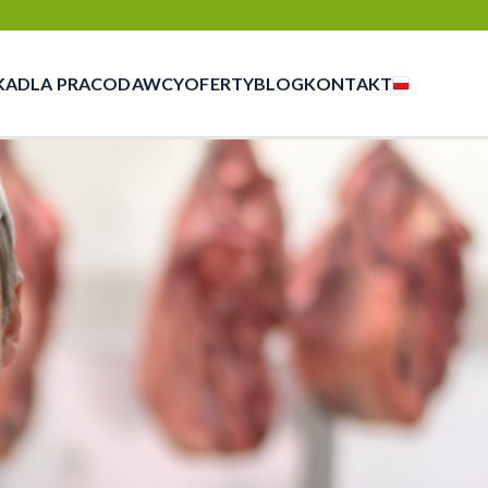
KA
DLA PRACODAWCY
OFERTY
BLOG
KONTAKT
czasowej, outsourcingu i rekrutacji