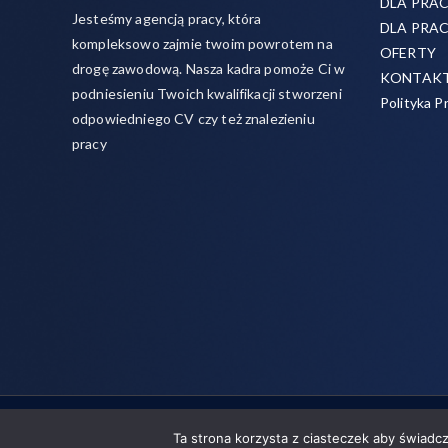
DLA PRA
Jesteśmy agencją pracy, która
DLA PRA
kompleksowo zajmie twoim powrotem na
OFERTY
drogę zawodową. Nasza kadra pomoże Ci w
KONTAK
podniesieniu Twoich kwalifikacji stworzeni
Polityka P
odpowiedniego CV czy też znalezieniu
pracy
Copyright © 2026
Rojo- agencja pracy świadczymy usługi
Ta strona korzysta z ciasteczek aby świadc