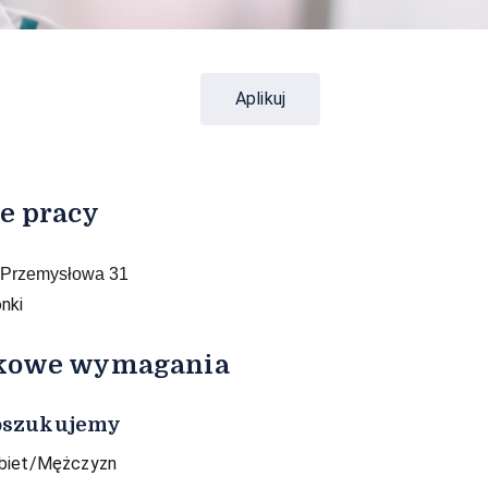
Aplikuj
e pracy
. Przemysłowa 31
onki
kowe wymagania
oszukujemy
biet/Mężczyzn