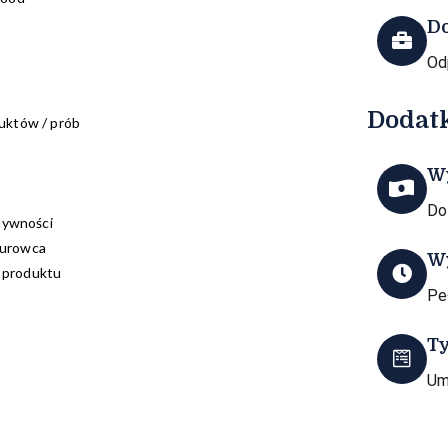
D
Od
Dodat
duktów / prób
W
Do
ktywności
surowca
W
ę produktu
Pe
T
Um