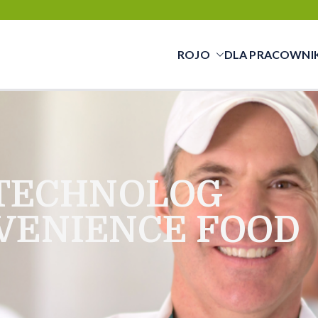
ROJO
DLA PRACOWNI
cy świadczymy usługi w zakresie pracy tym
cą a pracownikiem
TECHNOLOG
VENIENCE FOOD