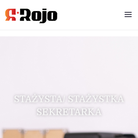
Rojo- agencja pracy świadczymy
usługi w zakresie pracy
tymczasowej, outsourcingu i
rekrutacji między pracodawcą a
pracownikiem
STAŻYSTA/ STAŻYSTKA
SEKRETARKA