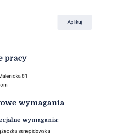
Aplikuj
e pracy
 Malenicka 81
dom
kowe wymagania
ecjalne wymagania:
ążeczka sanepidowska