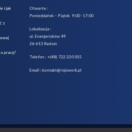
e i jak
Otwarte :
Poniedziałek – Piątek 9:00 -17:00
ć z
Lokalizacja :
ul. Energetyków 49
sowej
26-613 Radom
 o pracę?
Telefon : +(48) 722 220 055
Email : kontakt@rojowork.pl