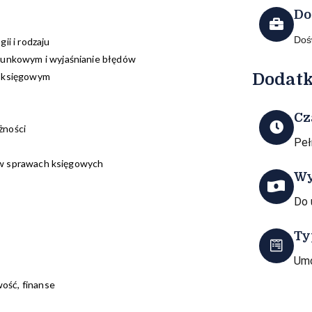
Do
Doś
i i rodzaju
unkowym i wyjaśnianie błędów
Dodatk
 księgowym
Cz
żności
Peł
 w sprawach księgowych
Wy
Do 
Ty
Umo
ość, finanse