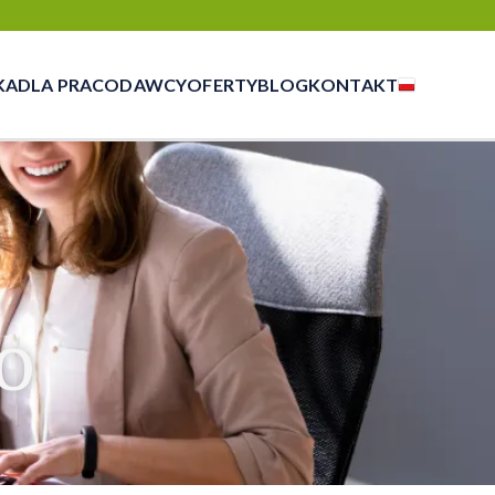
KA
DLA PRACODAWCY
OFERTY
BLOG
KONTAKT
czasowej, outsourcingu i rekrutacji
O