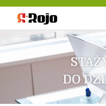
Rojo- agencja pra
między pracodaw
STAŻ
DO DZ