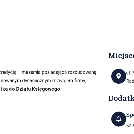
Miejsc
 tradycją – masarnia posiadająca rozbudowaną
ul.
planowanym dynamicznym rozwojem firmy,
Ra
stka do Działu Księgowego
Dodat
Sp
Ksi