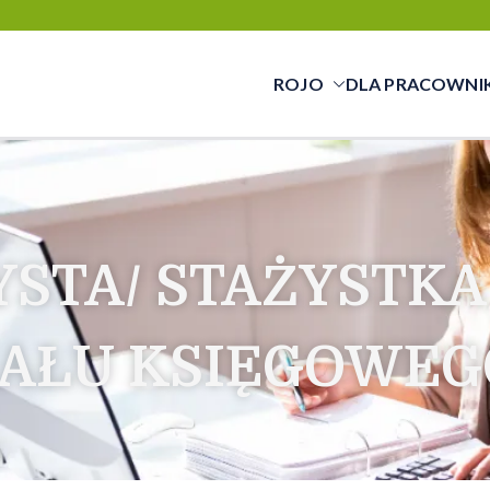
ROJO
DLA PRACOWNI
cy świadczymy usługi w zakresie pracy tym
cą a pracownikiem
YSTA/ STAŻYSTKA
IAŁU KSIĘGOWEG