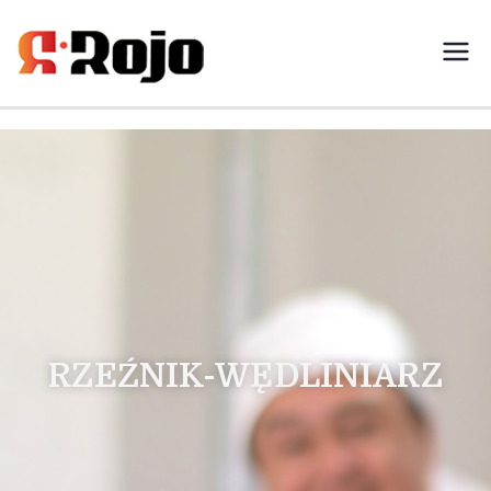
Rojo- agencja pracy świadczymy
usługi w zakresie pracy
tymczasowej, outsourcingu i
rekrutacji między pracodawcą a
pracownikiem
RZEŹNIK-WĘDLINIARZ