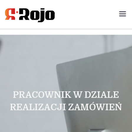
Rojo- agencja pracy świadczymy
usługi w zakresie pracy
tymczasowej, outsourcingu i
rekrutacji między pracodawcą a
pracownikiem
PRACOWNIK W DZIALE
REALIZACJI ZAMÓWIEŃ