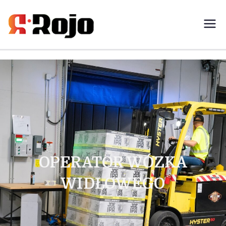
Rojo- agencja pracy świadczymy
usługi w zakresie pracy
tymczasowej, outsourcingu i
rekrutacji między pracodawcą a
pracownikiem
OPERATOR WÓZKA
WIDŁOWEGO