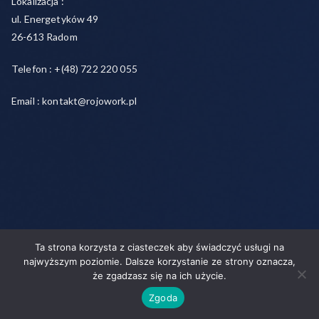
Lokalizacja :
ul. Energetyków 49
26-613 Radom
Telefon : +(48) 722 220 055
Email : kontakt@rojowork.pl
Ta strona korzysta z ciasteczek aby świadczyć usługi na
Copyright © 2026
Rojo- agencja pracy świadczymy usługi w
najwyższym poziomie. Dalsze korzystanie ze strony oznacza,
zakresie pracy tymczasowej, outsourcingu i rekrutacji między
że zgadzasz się na ich użycie.
pracodawcą a pracownikiem
. Powered by
Zakra
and
WordPress
.
Zgoda