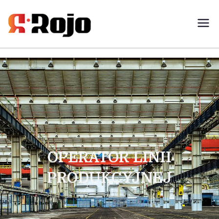
Rojo- agencja pracy świadczymy
usługi w zakresie pracy
tymczasowej, outsourcingu i
rekrutacji między pracodawcą a
pracownikiem
OPERATOR LINII
PRODUKCYJNEJ