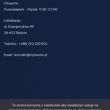
Otwarte :
Poniedziałek – Piątek 9:00 -17:00
Lokalizacja :
ul. Energetyków 49
26-613 Radom
Telefon : +(48) 722 220 055
Email : kontakt@rojowork.pl
Ta strona korzysta z ciasteczek aby świadczyć usługi na
Copyright © 2026
Rojo- agencja pracy świadczymy usługi w