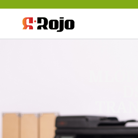
Rojo- agencja pra
między pracodaw
MŁOD
D
TRAN