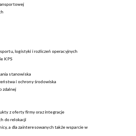
transportowej
ch
ortu, logistyki i rozliczeń operacyjnych
pie KPS
ania stanowiska
czeństwa i ochrony środowiska
b zdalnej
kty z oferty firmy oraz integracje
 do relokacji
lnicy, a dla zainteresowanych także wsparcie w