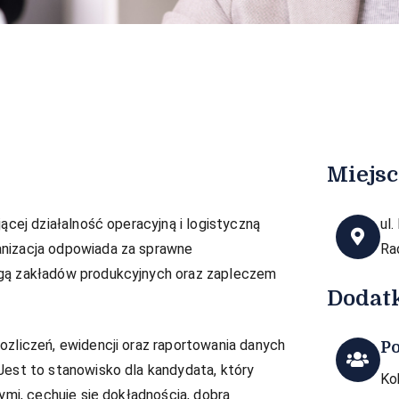
Miejsc
jącej działalność operacyjną i logistyczną
ul
anizacja odpowiada za sprawne
Ra
ugą zakładów produkcyjnych oraz zapleczem
Dodat
ozliczeń, ewidencji oraz raportowania danych
P
Jest to stanowisko dla kandydata, który
Ko
ymi, cechuje się dokładnością, dobrą