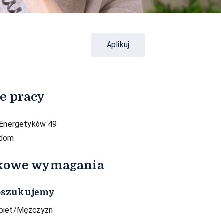
Aplikuj
e pracy
. Energetyków 49
dom
kowe wymagania
oszukujemy
biet/Mężczyzn