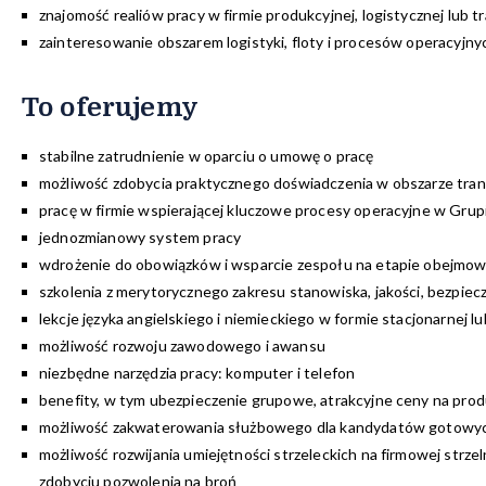
znajomość realiów pracy w firmie produkcyjnej, logistycznej lub 
zainteresowanie obszarem logistyki, floty i procesów operacyjny
To oferujemy
stabilne zatrudnienie w oparciu o umowę o pracę
możliwość zdobycia praktycznego doświadczenia w obszarze transp
pracę w firmie wspierającej kluczowe procesy operacyjne w Gru
jednozmianowy system pracy
wdrożenie do obowiązków i wsparcie zespołu na etapie obejmow
szkolenia z merytorycznego zakresu stanowiska, jakości, bezpie
lekcje języka angielskiego i niemieckiego w formie stacjonarnej lu
możliwość rozwoju zawodowego i awansu
niezbędne narzędzia pracy: komputer i telefon
benefity, w tym ubezpieczenie grupowe, atrakcyjne ceny na produ
możliwość zakwaterowania służbowego dla kandydatów gotowych
możliwość rozwijania umiejętności strzeleckich na firmowej strze
zdobyciu pozwolenia na broń