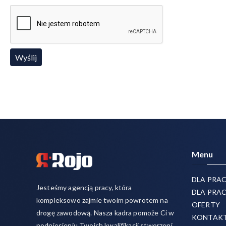
Menu
DLA PRA
Jesteśmy agencją pracy, która
DLA PRA
kompleksowo zajmie twoim powrotem na
OFERTY
drogę zawodową. Nasza kadra pomoże Ci w
KONTAK
podniesieniu Twoich kwalifikacji stworzeni