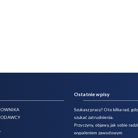
Ostatnie wpisy
COWNIKA
Szukasz pracy? Oto kilka rad, gdzi
CODAWCY
szukać zatrudnienia.
Przyczyny, objawy, jak sobie radzi
T
wypaleniem zawodowym