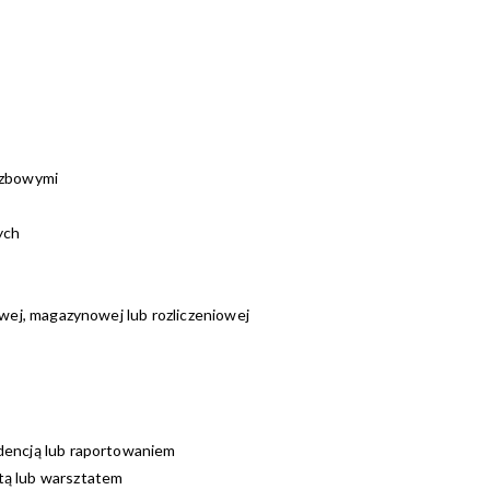
czbowymi
ych
owej, magazynowej lub rozliczeniowej
dencją lub raportowaniem
tą lub warsztatem