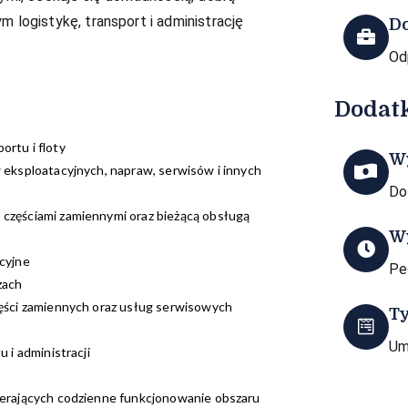
 logistykę, transport i administrację
D
Od
Dodat
rtu i floty
W
 eksploatacyjnych, napraw, serwisów i innych
Do
częściami zamiennymi oraz bieżącą obsługą
W
cyjne
Pe
zach
zęści zamiennych oraz usług serwisowych
T
Um
 i administracji
ierających codzienne funkcjonowanie obszaru