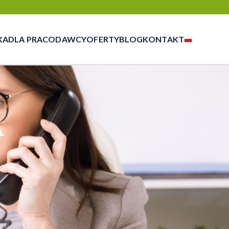
KA
DLA PRACODAWCY
OFERTY
BLOG
KONTAKT
czasowej, outsourcingu i rekrutacji
A