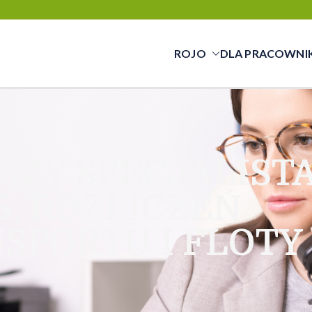
ROJO
DLA PRACOWNI
cy świadczymy usługi w zakresie pracy tym
cą a pracownikiem
SZY SPECJALIST
S. ROZLICZEŃ
SPORTU I FLOTY