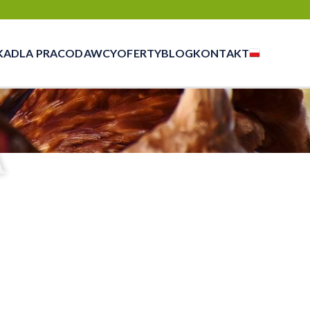
KA
DLA PRACODAWCY
OFERTY
BLOG
KONTAKT
czasowej, outsourcingu i rekrutacji
A