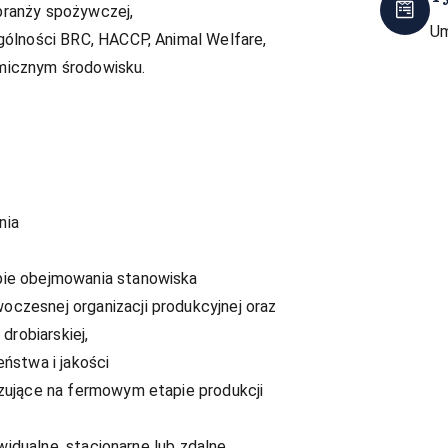
branży spożywczej,
Um
gólności BRC, HACCP, Animal Welfare,
micznym środowisku.
nia
pie obejmowania stanowiska
czesnej organizacji produkcyjnej oraz
drobiarskiej,
ństwa i jakości
zujące na fermowym etapie produkcji
widualne, stacjonarne lub zdalne