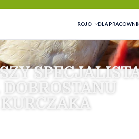
ROJO
DLA PRACOWNI
cy świadczymy usługi w zakresie pracy tym
cą a pracownikiem
SZY SPECJALIST
. DOBROSTANU
KURCZAKA