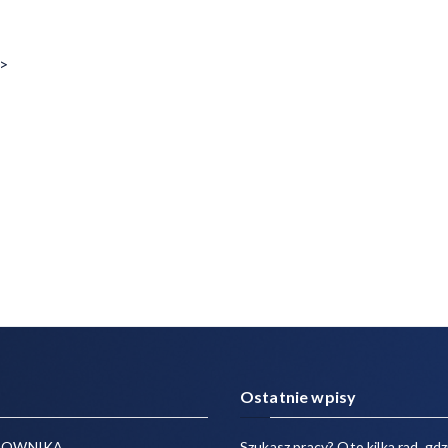
 >
Ostatnie wpisy
COWNIKA
Szukasz pracy? Oto kilka rad, gdzi