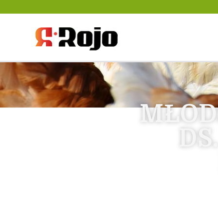
Rojo- agencja pra
między pracodaw
MŁOD
DS