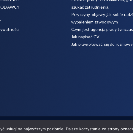
CODAWCY
szukać zatrudnienia.
Przyczyny, objawy, jak sobie radzi
T
wypaleniem zawodowym
rywatności
Czym jest agencja pracy tymcza
Jak napisać CV
Jak przygotować się do rozmowy
 w zakresie pracy tymczasowej, outsourcingu i rekrutacji między prac
zyć usługi na najwyższym poziomie. Dalsze korzystanie ze strony oznacz