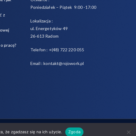
Poniedziałek – Piątek 9:00 -17:00
ć z
Lokalizacja :
ul. Energetyków 49
sowej
26-613 Radom
 o pracę?
Telefon : +(48) 722 220 055
Email : kontakt@rojowork.pl
odawcą a pracownikiem
. Powered by
Zakra
and
WordPress
.
a, że zgadzasz się na ich użycie.
Zgoda