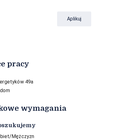
Aplikuj
e pracy​
ergetyków 49a
adom
kowe wymagania
oszukujemy
biet/Mężczyzn