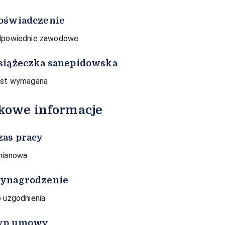
oświadczenie
powiednie zawodowe
siążeczka sanepidowska
st wymagana
kowe informacje
zas pracy
mianowa
ynagrodzenie
 uzgodnienia
yp umowy