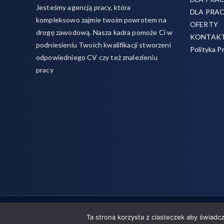
Jesteśmy agencją pracy, która
DLA PRA
kompleksowo zajmie twoim powrotem na
OFERTY
drogę zawodową. Nasza kadra pomoże Ci w
KONTAK
podniesieniu Twoich kwalifikacji stworzeni
Polityka P
odpowiedniego CV czy też znalezieniu
pracy
Copyright © 2026
Rojo- agencja pracy świadczymy usługi
Ta strona korzysta z ciasteczek aby świadc