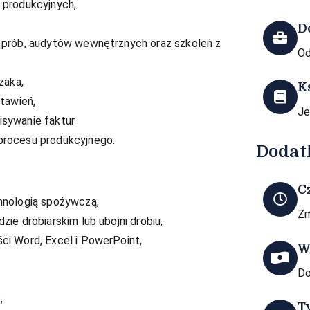
 produkcyjnych,
D
 prób, audytów wewnętrznych oraz szkoleń z
Od
zaka,
K
tawień,
Je
isywanie faktur
procesu produkcyjnego.
Dodat
C
hnologią spożywczą,
Z
ie drobiarskim lub ubojni drobiu,
ci Word, Excel i PowerPoint,
W
Do
,
T