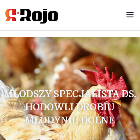
Rojo- agencja pracy świadczymy
usługi w zakresie pracy
tymczasowej, outsourcingu i
rekrutacji między pracodawcą a
pracownikiem
MŁODSZY SPECJALISTA DS.
HODOWLI DROBIU
MŁODYNIE DOLNE