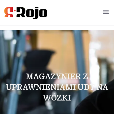
Rojo- agencja pracy świadczymy
usługi w zakresie pracy
tymczasowej, outsourcingu i
rekrutacji między pracodawcą a
pracownikiem
MAGAZYNIER Z
UPRAWNIENIAMI UDT NA
WÓZKI