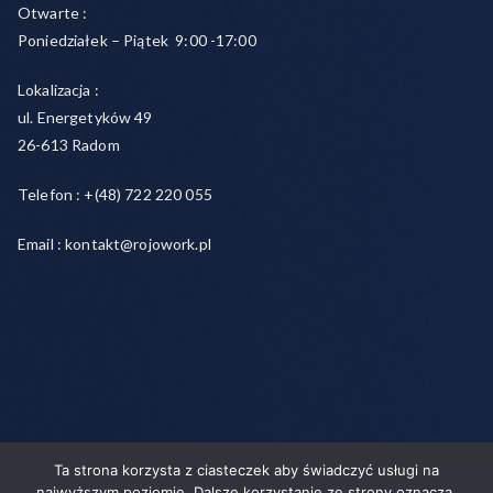
Otwarte :
Poniedziałek – Piątek 9:00 -17:00
Lokalizacja :
ul. Energetyków 49
26-613 Radom
Telefon : +(48) 722 220 055
Email : kontakt@rojowork.pl
Ta strona korzysta z ciasteczek aby świadczyć usługi na
Copyright © 2026
Rojo- agencja pracy świadczymy usługi w
najwyższym poziomie. Dalsze korzystanie ze strony oznacza,