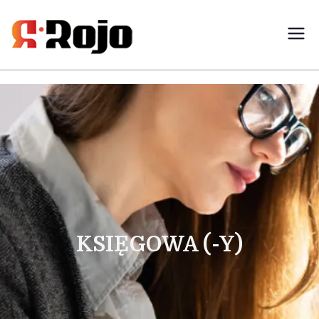
Rojo- agencja pracy świadczymy
usługi w zakresie pracy
tymczasowej, outsourcingu i
rekrutacji między pracodawcą a
pracownikiem
KSIĘGOWA (-Y)