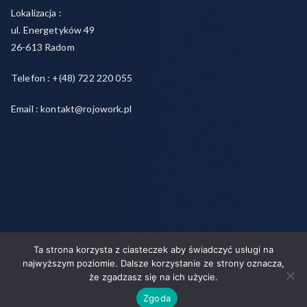
Lokalizacja :
ul. Energetyków 49
26-613 Radom
Telefon : +(48) 722 220 055
Email : kontakt@rojowork.pl
Ta strona korzysta z ciasteczek aby świadczyć usługi na
Copyright © 2026
Rojo- agencja pracy świadczymy usługi w
najwyższym poziomie. Dalsze korzystanie ze strony oznacza,
zakresie pracy tymczasowej, outsourcingu i rekrutacji między
że zgadzasz się na ich użycie.
pracodawcą a pracownikiem
. Powered by
Zakra
and
WordPress
.
Zgoda