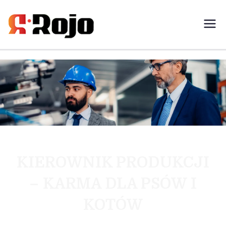
Rojo- agencja pracy świadczymy
usługi w zakresie pracy
tymczasowej, outsourcingu i
rekrutacji między pracodawcą a
pracownikiem
KIEROWNIK PRODUKCJI
– KARMA DLA PSÓW I
KOTÓW