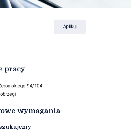
Aplikuj
e pracy
 Żeromskiego 94/104
łobrzegi
kowe wymagania
szukujemy