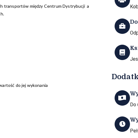
ch transportów między Centrum Dystrybucji a
Kob
h.
Do
Odp
Ks
Je
Dodatk
wartość do jej wykonania
Wy
Do 
Wy
Peł