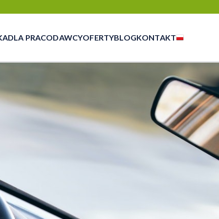
KA
DLA PRACODAWCY
OFERTY
BLOG
KONTAKT
czasowej, outsourcingu i rekrutacji