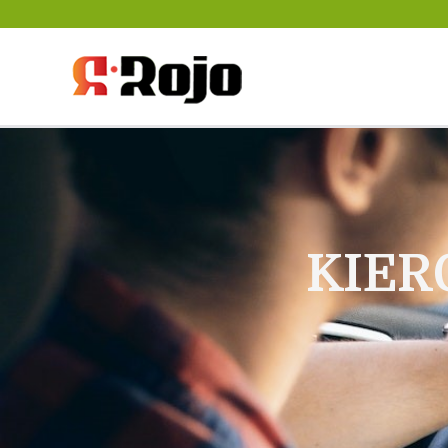
Rojo- agencja pra
między pracodaw
KIER