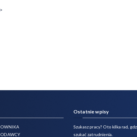
 >
Ostatnie wpisy
COWNIKA
Szukasz pracy? Oto kilka rad, gdzi
CODAWCY
szukać zatrudnienia.