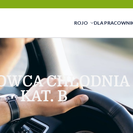
ROJO
DLA PRACOWNI
cy świadczymy usługi w zakresie pracy tym
cą a pracownikiem
OWCA CHŁODNIA
KAT. B