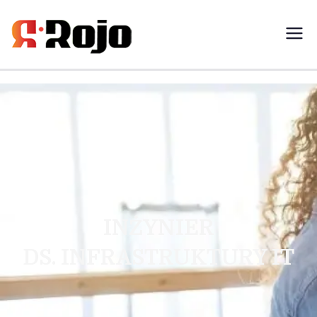
Rojo- agencja pracy świadczymy
usługi w zakresie pracy
tymczasowej, outsourcingu i
rekrutacji między pracodawcą a
pracownikiem
INŻYNIER
DS. INFRASTRUKTURY IT