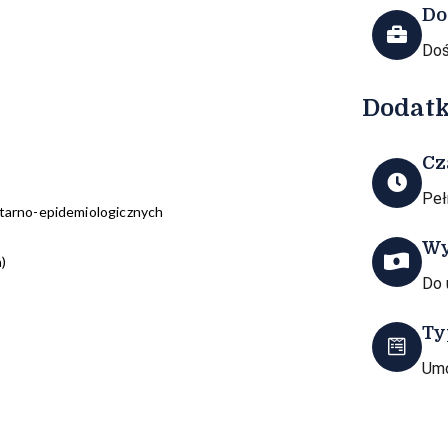
Do
Doś
Dodatk
Cz
Peł
nitarno-epidemiologicznych
Wy
)
Do 
Ty
Umo