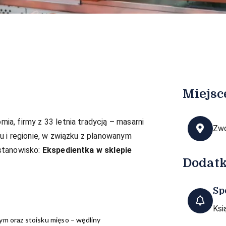
Miejsc
ia, firmy z 33 letnia tradycją – masarni
Zw
 i regionie, w związku z planowanym
stanowisko:
Ekspedientka w sklepie
Dodat
Sp
Ksi
ym oraz stoisku mięso – wędliny