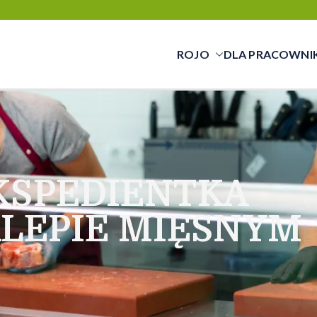
ROJO
DLA PRACOWNI
cy świadczymy usługi w zakresie pracy tym
cą a pracownikiem
KSPEDIENTKA
KLEPIE MIĘSNYM