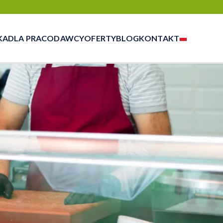
KA
DLA PRACODAWCY
OFERTY
BLOG
KONTAKT
czasowej, outsourcingu i rekrutacji