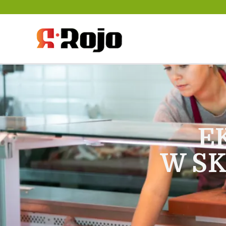
Rojo- agencja pra
między pracodaw
E
W S