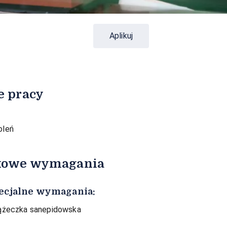
Aplikuj
e pracy
oleń
kowe wymagania
ecjalne wymagania:
ążeczka sanepidowska