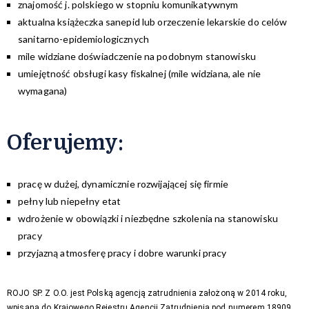
znajomość j. polskiego w stopniu komunikatywnym
aktualna książeczka sanepid lub orzeczenie lekarskie do celów
sanitarno-epidemiologicznych
mile widziane doświadczenie na podobnym stanowisku
umiejętność obsługi kasy fiskalnej (mile widziana, ale nie
wymagana)
Oferujemy
:
pracę w dużej, dynamicznie rozwijającej się firmie
pełny lub niepełny etat
wdrożenie w obowiązki i niezbędne szkolenia na stanowisku
pracy
przyjazną atmosferę pracy i dobre warunki pracy
ROJO SP. Z O.O. jest Polską agencją zatrudnienia założoną w 2014 roku,
wpisaną do Krajowego Rejestru Agencji Zatrudnienia pod numerem 18909.