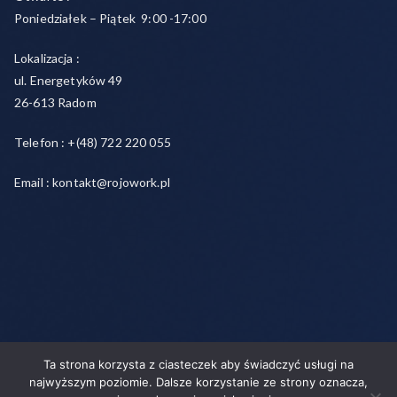
Poniedziałek – Piątek 9:00 -17:00
Lokalizacja :
ul. Energetyków 49
26-613 Radom
Telefon : +(48) 722 220 055
Email : kontakt@rojowork.pl
Ta strona korzysta z ciasteczek aby świadczyć usługi na
Copyright © 2026
Rojo- agencja pracy świadczymy usługi w
najwyższym poziomie. Dalsze korzystanie ze strony oznacza,