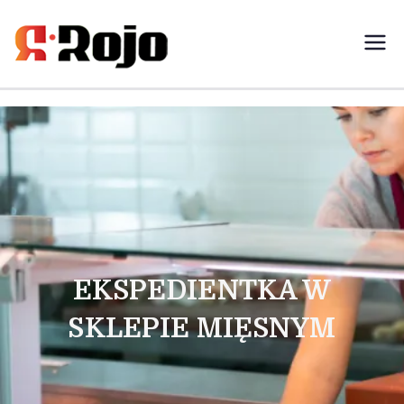
Rojo- agencja pracy świadczymy
usługi w zakresie pracy
tymczasowej, outsourcingu i
rekrutacji między pracodawcą a
pracownikiem
EKSPEDIENTKA W
SKLEPIE MIĘSNYM​​