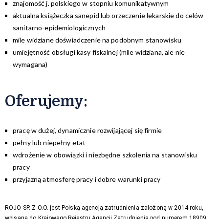
znajomość j. polskiego w stopniu komunikatywnym
aktualna książeczka sanepid lub orzeczenie lekarskie do celów
sanitarno-epidemiologicznych
mile widziane doświadczenie na podobnym stanowisku
umiejętność obsługi kasy fiskalnej (mile widziana, ale nie
wymagana)
Oferujemy
:
pracę w dużej, dynamicznie rozwijającej się firmie
pełny lub niepełny etat
wdrożenie w obowiązki i niezbędne szkolenia na stanowisku
pracy
przyjazną atmosferę pracy i dobre warunki pracy
ROJO SP. Z O.O. jest Polską agencją zatrudnienia założoną w 2014 roku,
wpisaną do Krajowego Rejestru Agencji Zatrudnienia pod numerem 18909.