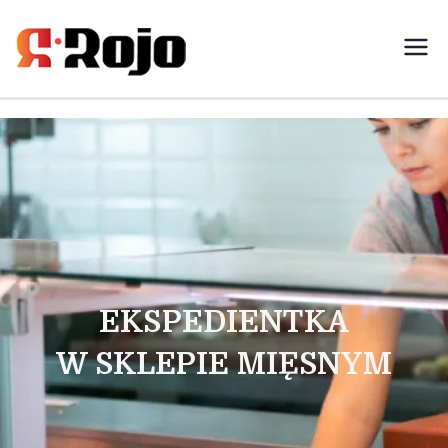
Rojo- agencja pracy świadczymy
usługi w zakresie pracy
tymczasowej, outsourcingu i
rekrutacji między pracodawcą a
pracownikiem
EKSPEDIENTKA
W SKLEPIE MIĘSNYM