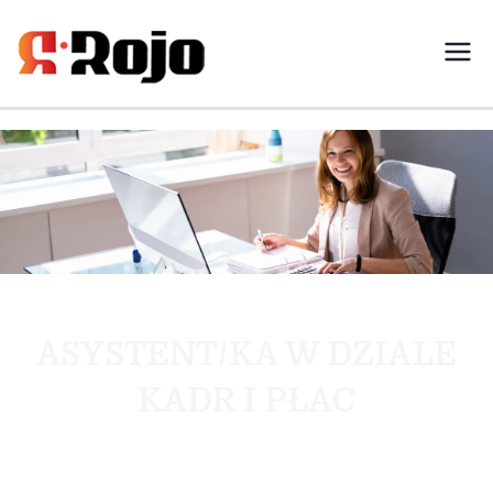
Rojo- agencja pracy świadczymy
usługi w zakresie pracy
tymczasowej, outsourcingu i
rekrutacji między pracodawcą a
pracownikiem
ASYSTENT/KA W DZIALE
KADR I PŁAC