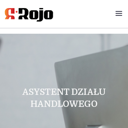
Rojo- agencja pracy świadczymy
usługi w zakresie pracy
tymczasowej, outsourcingu i
rekrutacji między pracodawcą a
pracownikiem
ASYSTENT DZIAŁU
HANDLOWEGO