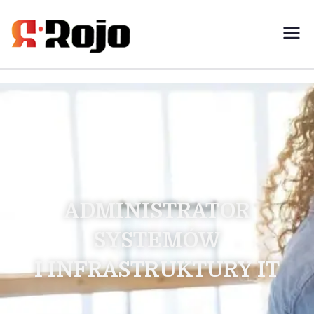
Rojo- agencja pracy świadczymy
usługi w zakresie pracy
tymczasowej, outsourcingu i
rekrutacji między pracodawcą a
pracownikiem
ADMINISTRATOR
SYSTEMÓW
I INFRASTRUKTURY IT