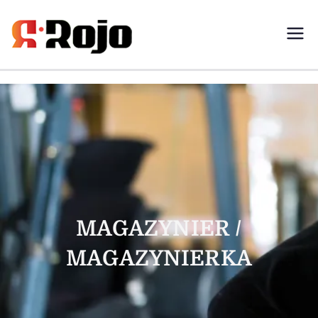
Rojo- agencja pracy świadczymy
usługi w zakresie pracy
tymczasowej, outsourcingu i
rekrutacji między pracodawcą a
pracownikiem
MAGAZYNIER /
MAGAZYNIERKA