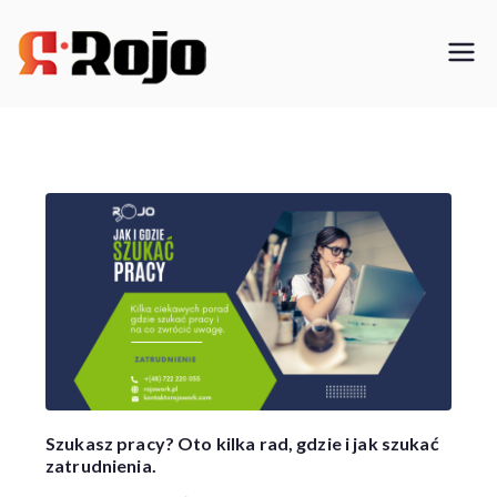
Przejdź
do
Rojo- agencja pracy świadczymy
treści
usługi w zakresie pracy
tymczasowej, outsourcingu i
rekrutacji między pracodawcą a
pracownikiem
Szukasz pracy? Oto kilka rad, gdzie i jak szukać
zatrudnienia.