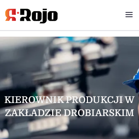
Rojo- agencja pracy świadczymy
usługi w zakresie pracy
tymczasowej, outsourcingu i
rekrutacji między pracodawcą a
pracownikiem
KIEROWNIK PRODUKCJI W
ZAKŁADZIE DROBIARSKIM