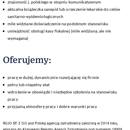
znajomość j. polskiego w stopniu komunikatywnym
aktualna książeczka sanepid lub orzeczenie lekarskie do celów
sanitarno-epidemiologicznych
mile widziane doświadczenie na podobnym stanowisku
umiejętność obsługi kasy fiskalnej (mile widziana, ale nie
wymagana)
Oferujemy
:
pracę w dużej, dynamicznie rozwijającej się firmie
pełny lub niepełny etat
wdrożenie w obowiązki i niezbędne szkolenia na stanowisku
pracy
przyjazną atmosferę pracy i dobre warunki pracy
ROJO SP. Z O.O. jest Polską agencją zatrudnienia założoną w 2014 roku,
wpisaną do Krajowego Rejestru Agencji Zatrudnienia pod numerem 18909.