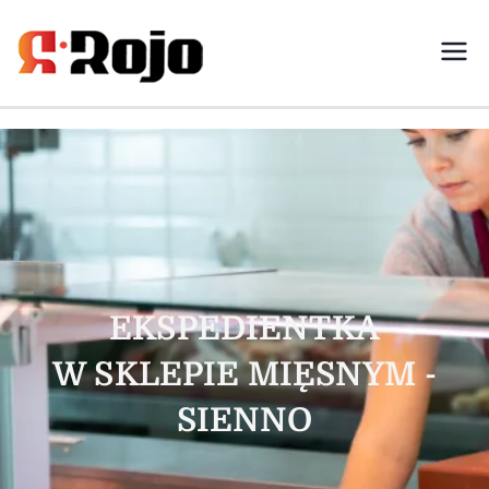
Rojo- agencja pracy świadczymy
usługi w zakresie pracy
tymczasowej, outsourcingu i
rekrutacji między pracodawcą a
pracownikiem
EKSPEDIENTKA
W SKLEPIE MIĘSNYM -
SIENNO