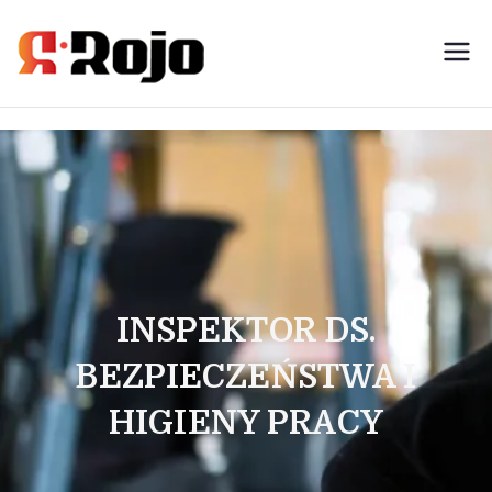
Rojo- agencja pracy świadczymy
usługi w zakresie pracy
tymczasowej, outsourcingu i
rekrutacji między pracodawcą a
pracownikiem
INSPEKTOR DS.
BEZPIECZEŃSTWA I
HIGIENY PRACY