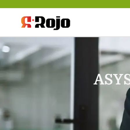
Rojo- agencja pra
między pracodawc
ASY