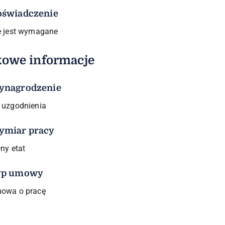
świadczenie
e jest wymagane
owe informacje
ynagrodzenie
 uzgodnienia
ymiar pracy
łny etat
yp umowy
owa o pracę