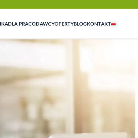
IKA
DLA PRACODAWCY
OFERTY
BLOG
KONTAKT
zasowej, outsourcingu i rekrutacji