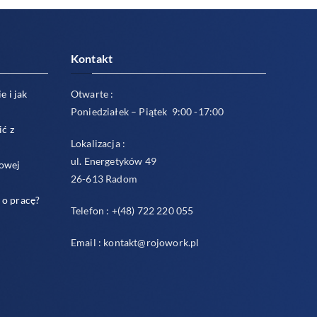
Kontakt
e i jak
Otwarte :
Poniedziałek – Piątek 9:00 -17:00
ić z
Lokalizacja :
ul. Energetyków 49
sowej
26-613 Radom
 o pracę?
Telefon : +(48) 722 220 055
Email : kontakt@rojowork.pl