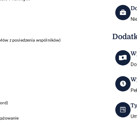
Do
Ni
Dodatk
ołów z posiedzenia wspólników)
W
Do
W
Pe
ord)
T
Um
ngażowanie