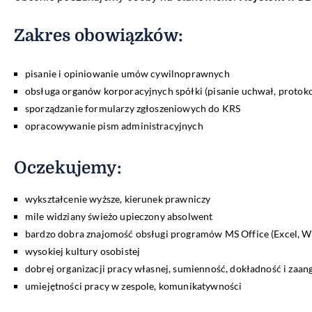
Zakres obowiązków:
pisanie i opiniowanie umów cywilnoprawnych
obsługa organów korporacyjnych spółki (pisanie uchwał, protok
sporządzanie formularzy zgłoszeniowych do KRS
opracowywanie pism administracyjnych
Oczekujemy:
wykształcenie wyższe, kierunek prawniczy
mile widziany świeżo upieczony absolwent
bardzo dobra znajomość obsługi programów MS Office (Excel, W
wysokiej kultury osobistej
dobrej organizacji pracy własnej, sumienność, dokładność i zaa
umiejętności pracy w zespole, komunikatywności