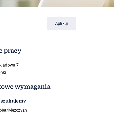
Aplikuj
e pracy
kładowa 7
onki
kowe wymagania
oszukujemy
biet/Mężczyzn