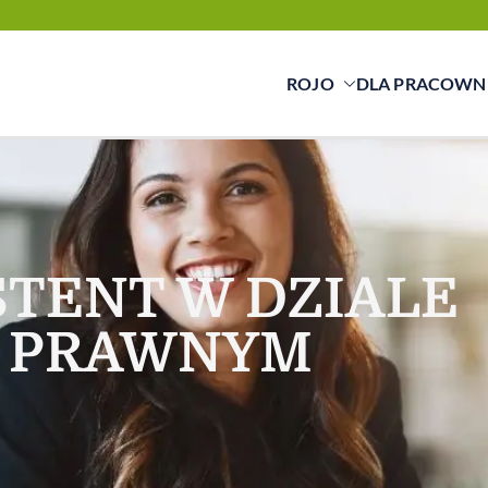
ROJO
DLA PRACOWN
cy świadczymy usługi w zakresie pracy tymc
ą a pracownikiem
STENT W DZIALE
PRAWNYM