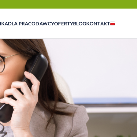
IKA
DLA PRACODAWCY
OFERTY
BLOG
KONTAKT
zasowej, outsourcingu i rekrutacji