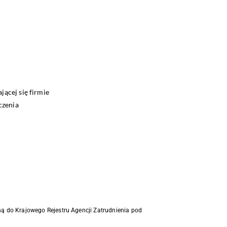
jącej się firmie
czenia
ną do Krajowego Rejestru Agencji Zatrudnienia pod