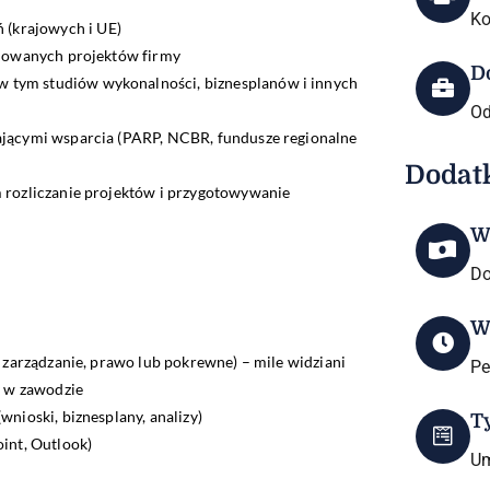
Ko
(krajowych i UE)
anowanych projektów firmy
D
tym studiów wykonalności, biznesplanów i innych
Od
jącymi wsparcia (PARP, NCBR, fundusze regionalne
Dodat
 rozliczanie projektów i przygotowywanie
W
Do
W
 zarządzanie, prawo lub pokrewne) – mile widziani
Pe
y w zawodzie
nioski, biznesplany, analizy)
T
int, Outlook)
Um