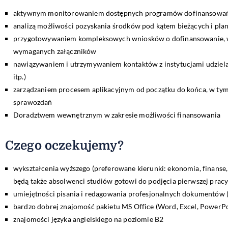
aktywnym monitorowaniem dostępnych programów dofinansowań 
analizą możliwości pozyskania środków pod kątem bieżących i pl
przygotowywaniem kompleksowych wniosków o dofinansowanie, w 
wymaganych załączników
nawiązywaniem i utrzymywaniem kontaktów z instytucjami udziela
itp.)
zarządzaniem procesem aplikacyjnym od początku do końca, w tym
sprawozdań
Doradztwem wewnętrznym w zakresie możliwości finansowania
Czego oczekujemy?
wykształcenia wyższego (preferowane kierunki: ekonomia, finanse,
będą także absolwenci studiów gotowi do podjęcia pierwszej prac
umiejętności pisania i redagowania profesjonalnych dokumentów (w
bardzo dobrej znajomość pakietu MS Office (Word, Excel, PowerPo
znajomości języka angielskiego na poziomie B2