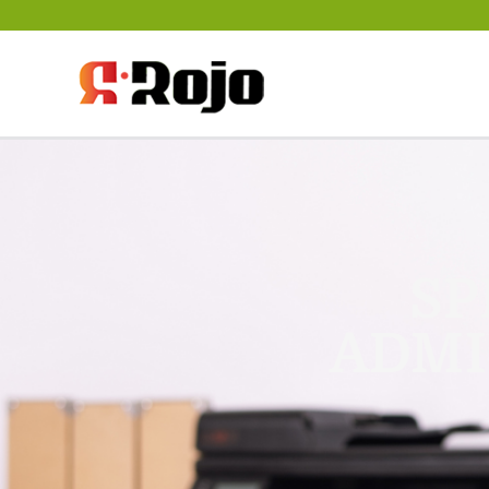
Rojo- agencja pra
między pracodawc
SP
ADMI