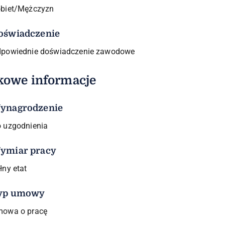
biet/Mężczyzn
oświadczenie
powiednie doświadczenie zawodowe
kowe informacje
ynagrodzenie
 uzgodnienia
ymiar pracy
łny etat
yp umowy
owa o pracę