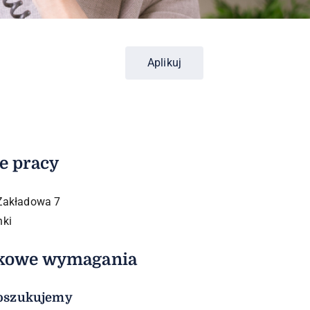
Aplikuj
e pracy
 Zakładowa 7
nki
kowe wymagania
oszukujemy