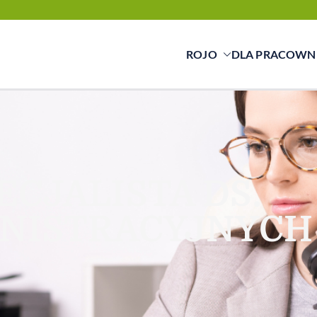
ROJO
DLA PRACOWN
cy świadczymy usługi w zakresie pracy tymc
ą a pracownikiem
ECJALISTA DS.
NISTRACYJNYCH