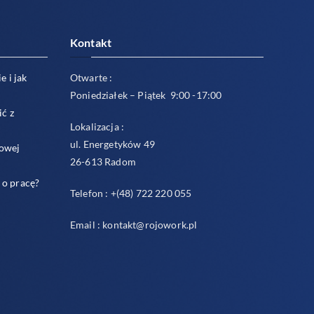
Kontakt
e i jak
Otwarte :
Poniedziałek – Piątek 9:00 -17:00
ić z
Lokalizacja :
ul. Energetyków 49
sowej
26-613 Radom
 o pracę?
Telefon : +(48) 722 220 055
Email : kontakt@rojowork.pl