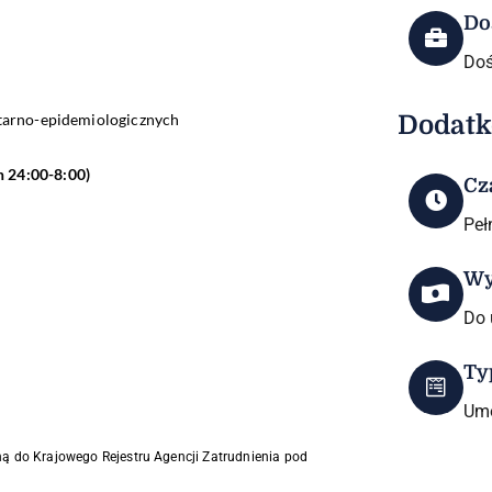
Do
Doś
nitarno-epidemiologicznych
Dodatk
h 24:00-8:00)
Cz
Peł
Wy
Do 
Ty
Umo
ną do Krajowego Rejestru Agencji Zatrudnienia pod