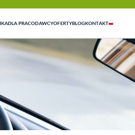
IKA
DLA PRACODAWCY
OFERTY
BLOG
KONTAKT
zasowej, outsourcingu i rekrutacji