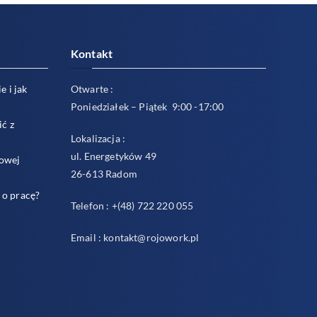
Kontakt
e i jak
Otwarte :
Poniedziałek – Piątek 9:00 -17:00
ić z
Lokalizacja :
ul. Energetyków 49
sowej
26-613 Radom
 o pracę?
Telefon : +(48) 722 220 055
Email : kontakt@rojowork.pl