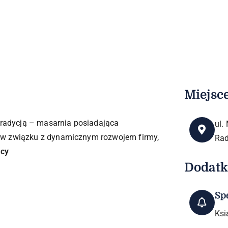
Miejsc
 tradycją – masarnia posiadająca
ul.
 w związku z dynamicznym rozwojem firmy,
Ra
wcy
Dodat
Sp
Ksi