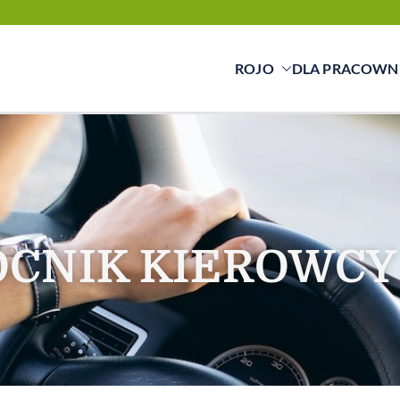
ROJO
DLA PRACOWN
cy świadczymy usługi w zakresie pracy tymc
ą a pracownikiem
CNIK KIEROWCY