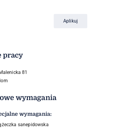
Aplikuj
e pracy
 Malenicka 81
dom
kowe wymagania
ecjalne wymagania:
ążeczka sanepidowska