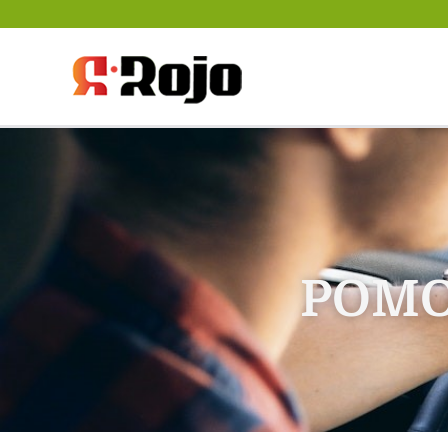
Rojo- agencja pra
między pracodawc
POMO