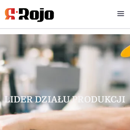
Rojo- agencja pracy świadczymy
usługi w zakresie pracy
tymczasowej, outsourcingu i
rekrutacji między pracodawcą a
pracownikiem
LIDER DZIAŁU PRODUKCJI