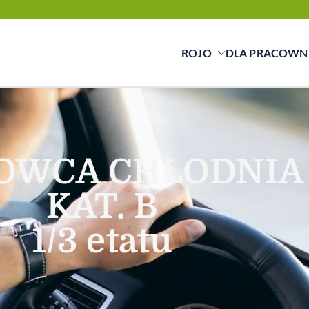
ROJO
DLA PRACOWN
cy świadczymy usługi w zakresie pracy tymc
ą a pracownikiem
OWCA CHŁODNIA
KAT. B
1/3 etatu