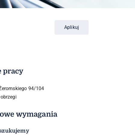
Aplikuj
e pracy
 Żeromskiego 94/104
łobrzegi
kowe wymagania
szukujemy