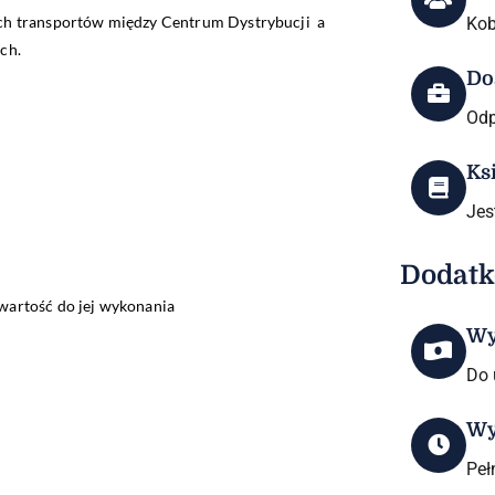
ch transportów między Centrum Dystrybucji a
Kob
ch.
Do
Odp
Ks
Je
Dodatk
wartość do jej wykonania
Wy
Do 
Wy
Peł