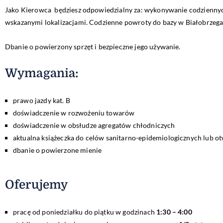
Jako Kierowca będziesz odpowiedzialny za: wykonywanie codzienny
wskazanymi lokalizacjami. Codzienne powroty do bazy w Białobrzega
Dbanie o powierzony sprzęt i bezpieczne jego używanie.
Wymagania:
prawo jazdy kat. B
doświadczenie w rozwożeniu towarów
doświadczenie w obsłudze agregatów chłodniczych
aktualna książeczka do celów sanitarno-epidemiologicznych lub ot
dbanie o powierzone mienie
Oferujemy
pracę od poniedziałku do piątku w godzinach
1:30 – 4:00