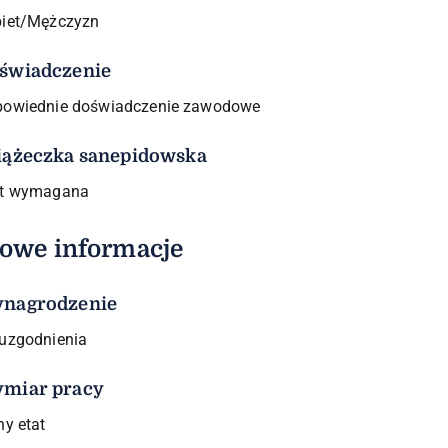
iet/Mężczyzn
świadczenie
owiednie doświadczenie zawodowe
iążeczka sanepidowska
st wymagana
owe informacje
nagrodzenie
uzgodnienia
miar pracy
ny etat