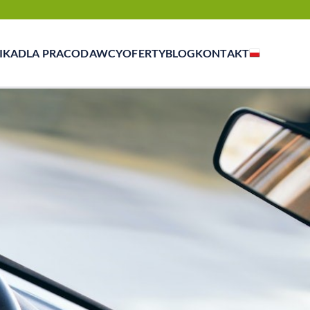
IKA
DLA PRACODAWCY
OFERTY
BLOG
KONTAKT
zasowej, outsourcingu i rekrutacji