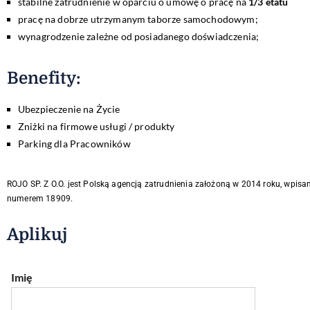
stabilne zatrudnienie w oparciu o umowę o pracę na
1/3 etatu
pracę na dobrze utrzymanym taborze samochodowym;
wynagrodzenie zależne od posiadanego doświadczenia;
Benefity
:
Ubezpieczenie na Życie
Zniżki na firmowe usługi / produkty
Parking dla Pracowników
ROJO SP. Z O.O. jest Polską agencją zatrudnienia założoną w 2014 roku, wpisa
numerem 18909.
Aplikuj
Imię