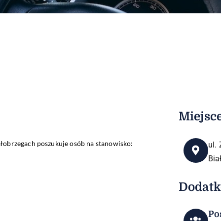
Miejsc
łobrzegach poszukuje osób na stanowisko:
ul.
Bia
Dodat
Po