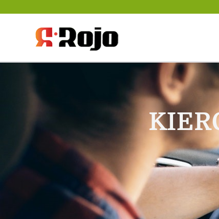
Rojo- agencja pra
między pracodawc
KIER