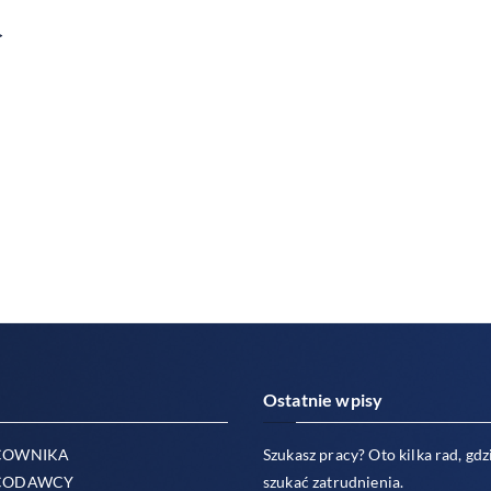
>
Ostatnie wpisy
COWNIKA
Szukasz pracy? Oto kilka rad, gdzi
CODAWCY
szukać zatrudnienia.