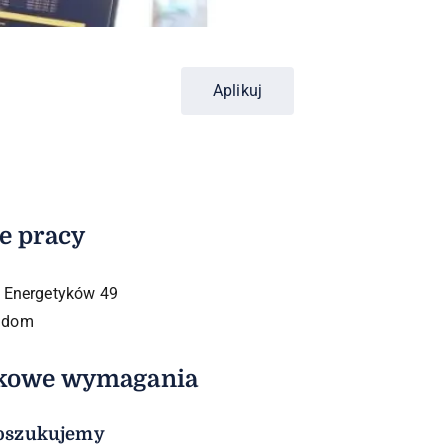
Aplikuj
e pracy​
. Energetyków 49
adom
kowe wymagania
oszukujemy