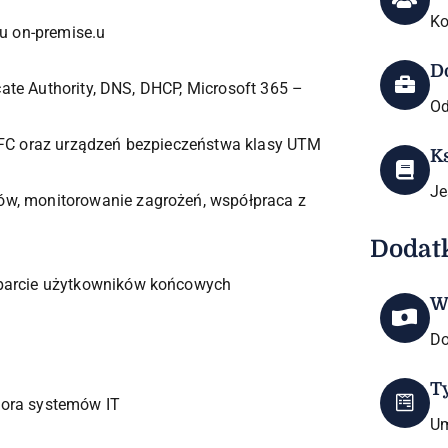
Ko
ku on-premise.u
D
icate Authority, DNS, DHCP, Microsoft 365 –
Od
/FC oraz urządzeń bezpieczeństwa klasy UTM
K
Je
ów, monitorowanie zagrożeń, współpraca z
Dodat
sparcie użytkowników końcowych
W
Do
T
tora systemów IT
Um