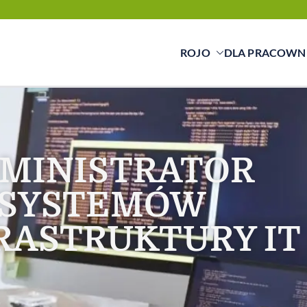
ROJO
DLA PRACOWN
cy świadczymy usługi w zakresie pracy tymc
ą a pracownikiem
MINISTRATOR
SYSTEMÓW
FRASTRUKTURY IT