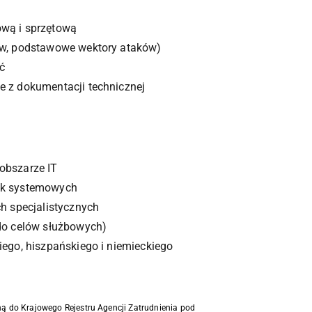
ową i sprzętową
gów, podstawowe wektory ataków)
ć
e z dokumentacji technicznej
obszarze IT
isk systemowych
ch specjalistycznych
 do celów służbowych)
iego, hiszpańskiego i niemieckiego
ną do Krajowego Rejestru Agencji Zatrudnienia pod