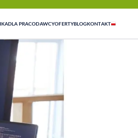
IKA
DLA PRACODAWCY
OFERTY
BLOG
KONTAKT
zasowej, outsourcingu i rekrutacji